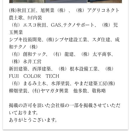
(株)秋田工匠、旭興業（株）、（株）アグリコネクト
農土歌、ftf内装
（有）エスコ秋田、GAS,テクノサポート、（株）児
玉興業
シブキ技術開発、(株)シブヤ建設工業、スダ住建、成
和テクノ（株）
（有）創和テック、（有）龍建、（株）太平商事、
（株）永井工営
新田建築、西澤建築、（株）根本設備工業、（株）
FUJI COLOR TECH
（有）まるみ土木、水澤塗装、やまだ建築工房(株)
柳畑塗装、(有)ヤマガタ興業 他多数、敬称略
掲載の許可を頂いた会社様の一部を掲載させていただ
いております。
ありがとうございます。