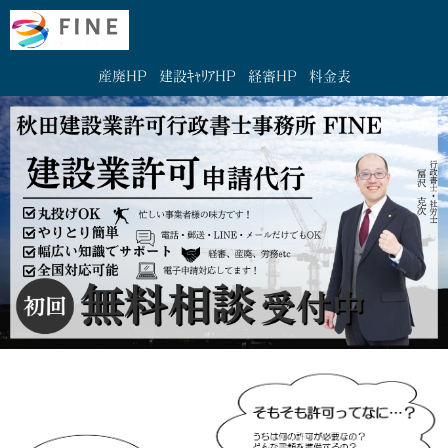
産廃HP
建設ｷｬﾘｱHP
経審HP
料金表