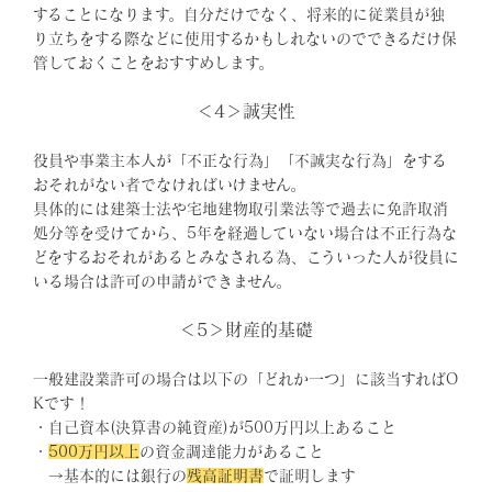
することになります。自分だけでなく、将来的に従業員が独
り立ちをする際などに使用するかもしれないのでできるだけ保
管しておくことをおすすめします。
＜4＞誠実性
役員や事業主本人が「不正な行為」「不誠実な行為」をする
おそれがない者でなければいけません。
具体的には建築士法や宅地建物取引業法等で過去に免許取消
処分等を受けてから、5年を経過していない場合は不正行為な
どをするおそれがあるとみなされる為、こういった人が役員に
いる場合は許可の申請ができません。
＜5＞財産的基礎
一般建設業許可の場合は以下の「どれか一つ」に該当すればO
Kです！
・自己資本(決算書の純資産)が500万円以上あること
・
500万円以上
の資金調達能力があること
→基本的には銀行の
残高証明書
で証明します