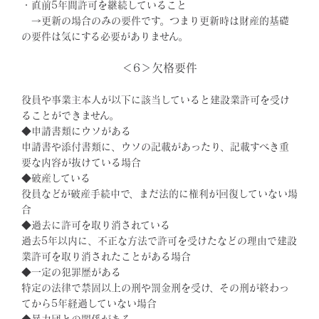
・直前5年間許可を継続していること
→更新の場合のみの要件です。つまり更新時は財産的基礎
の要件は気にする必要がありません。
＜6＞欠格要件
役員や事業主本人が以下に該当していると建設業許可を受け
ることができません。
◆申請書類にウソがある
申請書や添付書類に、ウソの記載があったり、記載すべき重
要な内容が抜けている場合
◆破産している
役員などが破産手続中で、まだ法的に権利が回復していない場
合
◆過去に許可を取り消されている
過去5年以内に、不正な方法で許可を受けたなどの理由で建設
業許可を取り消されたことがある場合
◆一定の犯罪歴がある
特定の法律で禁固以上の刑や罰金刑を受け、その刑が終わっ
てから5年経過していない場合
◆暴力団との関係がある