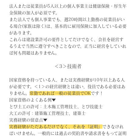
法人または従業員が5人以上の個人事業主は健康保険・厚生年
金保険の加入が必須です。
また法人でも個人事業でも、週20時間以上勤務の従業員がい
る場合(家族は除く)は、基本的に雇用保険に加入している必要
があります。
これらは建設業許可の要件としてだけでなく、会社を経営す
るうえで当然に遵守すべきことなので、正当に経営をしていれ
ば何も問題はありません。
＜3＞技術者
国家資格を持っている人、または実務経験が10年以上ある人
が必要です。＜1＞の経営経験とは違い、役員である必要はあ
りません。
常勤であれば一般の従業員でOK
です！
国家資格のよくある例▼
とび土工の許可：土木施工管理技士、とび技能士
大工の許可：建築施工管理技士、建築士
実務経験の留意点▼
実務経験がただあるだけでなく、それを「証明」
できなけれ
ばいけません。一般的には過去の契約書や請求書をもって証明