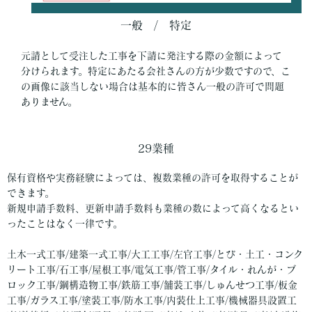
一般 / 特定
元請として受注した工事を下請に発注する際の金額によって
分けられます。特定にあたる会社さんの方が少数ですので、こ
の画像に該当しない場合は基本的に皆さん一般の許可で問題
ありません。
29業種
保有資格や実務経験によっては、複数業種の許可を取得することが
できます。
新規申請手数料、更新申請手数料も業種の数によって高くなるとい
ったことはなく一律です。
土木一式工事/建築一式工事/大工工事/左官工事/とび・土工・コンク
リート工事/石工事/屋根工事/電気工事/管工事/タイル・れんが・ブ
ロック工事/鋼構造物工事/鉄筋工事/舗装工事/しゅんせつ工事/板金
工事/ガラス工事/塗装工事/防水工事/内装仕上工事/機械器具設置工